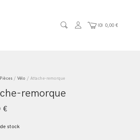
0
0,00
€
/
Pièces
/
Vélo
/ Attache-remorque
ache-remorque
0
€
 de stock