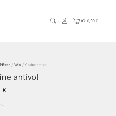
0
0,00
€
/
Pièces
/
Vélo
/ Chaîne antivol
ne antivol
0
€
ck