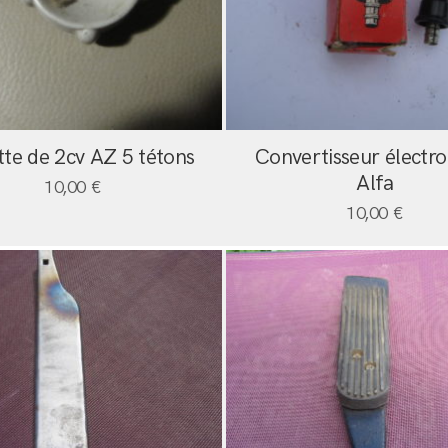
te de 2cv AZ 5 tétons
Convertisseur électr
Alfa
10,00
€
10,00
€