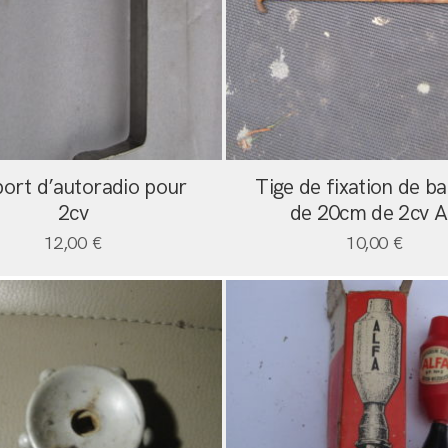
ort d’autoradio pour
Tige de fixation de ba
2cv
de 20cm de 2cv 
12,00
€
10,00
€