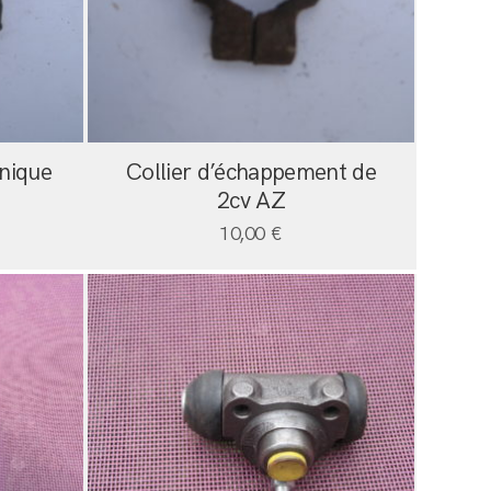
onique
Collier d’échappement de
2cv AZ
10,00
€