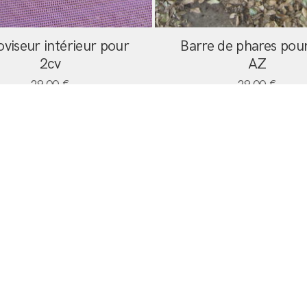
oviseur intérieur pour
Barre de phares pou
2cv
AZ
29,00
€
29,00
€