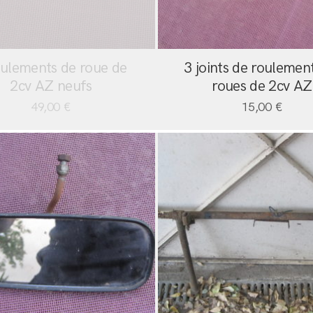
oulements de roue de
3 joints de roulemen
2cv AZ neufs
roues de 2cv AZ
49,00
€
15,00
€