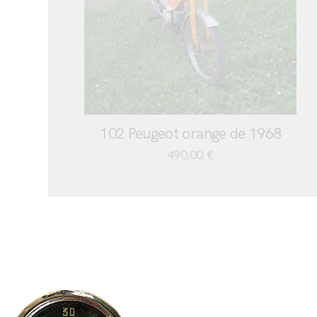
102 Peugeot orange de 1968
490,00
€